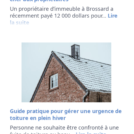
r
Un propriétaire d’immeuble à Brossard a
e
récemment payé 12 000 dollars pour…
Lire
s
la suite
s
:
e
T
b
r
o
o
u
i
c
s
h
i
e
d
n
é
t
e
,
s
e
r
t
Guide pratique pour gérer une urgence de
e
p
toiture en plein hiver
ç
o
u
Personne ne souhaite être confronté à une
u
e