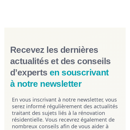
o
é
o
’
b
r
n
i
i
e
l
m
o
r
e
p
l
u
c
o
o
n
r
r
g
e
o
t
i
Recevez les dernières
u
i
a
q
r
t
n
actualités et des conseils
u
g
c
e
e
d’experts
en souscrivant
e
s
n
d
e
à notre newsletter
c
e
n
e
s
b
d
c
En vous inscrivant à notre newsletter, vous
â
e
h
serez informé régulièrement des actualités
t
t
a
traitant des sujets liés à la rénovation
i
o
r
résidentielle. Vous recevrez également de
m
i
p
nombreux conseils afin de vous aider à
e