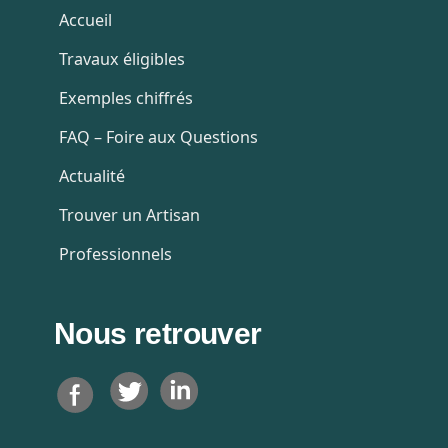
Accueil
Travaux éligibles
Exemples chiffrés
FAQ – Foire aux Questions
Actualité
Trouver un Artisan
Professionnels
Nous retrouver
T
L
F
w
i
a
i
n
c
t
k