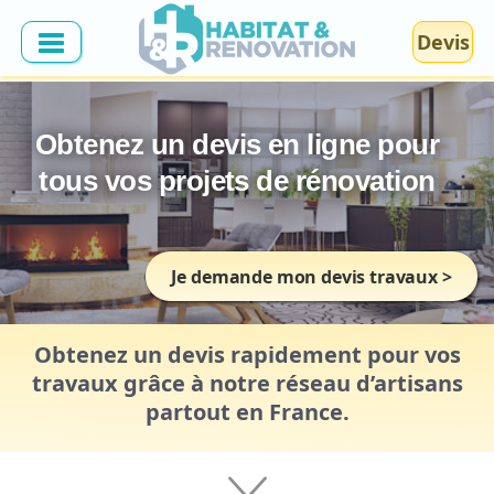
Devis
Obtenez un devis en ligne pour
tous vos projets de rénovation
Je
demande mon devis travaux
>
Obtenez un devis
rapidement
pour vos
travaux
grâce à
notre réseau d’artisans
partout en France.