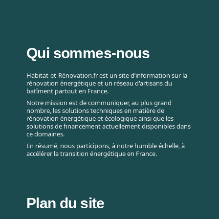
p
s
r
d
o
e
p
c
r
Qui sommes-nous
o
i
n
é
s
Habitat-et-Rénovation.fr est un site d’information sur la
t
rénovation énergétique et un réseau d'artisans du
t
batîment partout en France.
a
r
Notre mission est de communiquer, au plus grand
i
u
nombre, les solutions techniques en matière de
r
rénovation énergétique et écologique ainsi que les
c
e
solutions de financement actuellement disponibles dans
t
ce domaines.
s
i
En résumé, nous participons, à notre humble échelle, à
accélérer la transition énergétique en France.
o
n
Plan du site