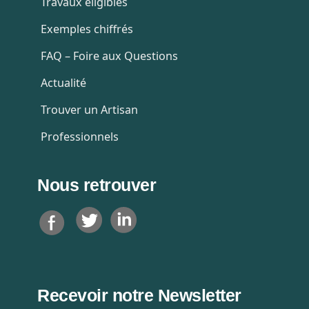
Travaux éligibles
Exemples chiffrés
FAQ – Foire aux Questions
Actualité
Trouver un Artisan
Professionnels
Nous retrouver
T
L
F
w
i
a
i
n
c
t
k
e
t
e
b
e
d
o
Recevoir notre Newsletter
r
i
o