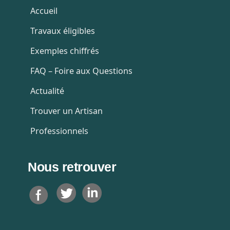
Accueil
Travaux éligibles
Exemples chiffrés
FAQ – Foire aux Questions
Actualité
Trouver un Artisan
Professionnels
Nous retrouver
T
L
F
w
i
a
i
n
c
t
k
e