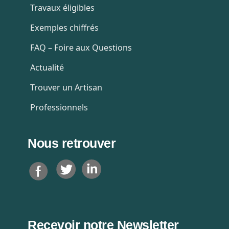
Travaux éligibles
Exemples chiffrés
FAQ – Foire aux Questions
Actualité
Trouver un Artisan
Professionnels
Nous retrouver
T
L
F
w
i
a
i
n
c
t
k
e
t
e
b
e
d
o
Recevoir notre Newsletter
r
i